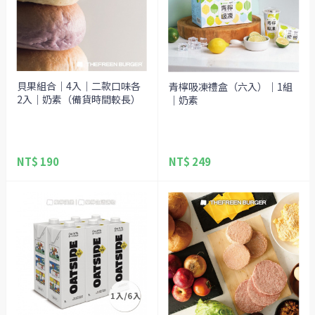
貝果組合｜4入｜二款口味各
青檸吸凍禮盒（六入）｜1組
2入｜奶素（備貨時間較長）
｜奶素
NT$ 190
NT$ 249